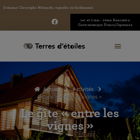
Domaine Christophe Mittnacht, vignoble en biodynamie
1er et 2 mai - 2ème Rencontre
Gastronomique Franco/Japonaise
Accueil
Activités
Le gite « entre les vignes »
Le gîte « entre les
vignes »